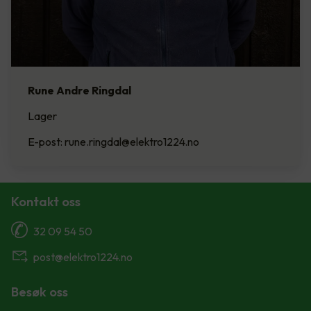
Rune Andre Ringdal
Lager
E-post: rune.ringdal@elektro1224.no
Kontakt oss
32 09 54 50
post@elektro1224.no
Besøk oss