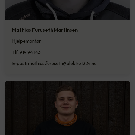
Mathias Furuseth Martinsen
Hjelpemontør
Tlf: 919 94 143
E-post: mathias.furuseth@elektro1224.no