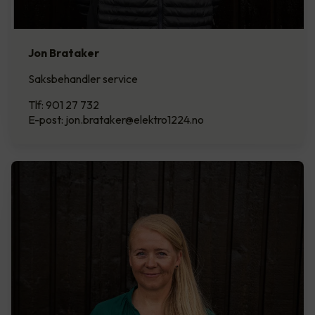
Jon Brataker
Saksbehandler service
Tlf: 901 27 732
E-post: jon.brataker@elektro1224.no