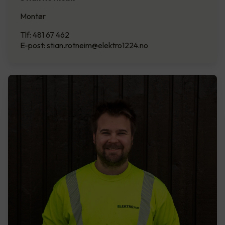
Montør
Tlf: 481 67 462
E-post: stian.rotneim@elektro1224.no