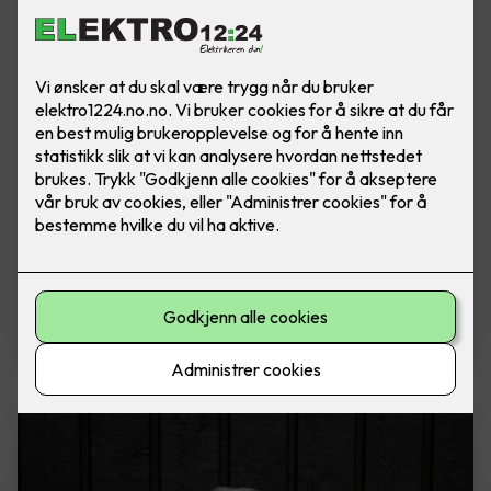
Frode Widme
Daglig leder
Tlf: 970 47 970
E-post: frode.widme@elektro1224.no