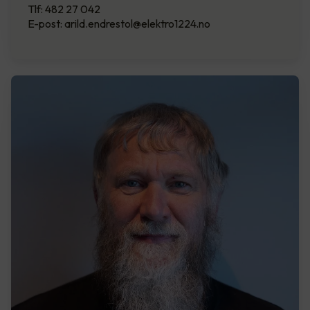
Tlf: 482 27 042
E-post: arild.endrestol@elektro1224.no