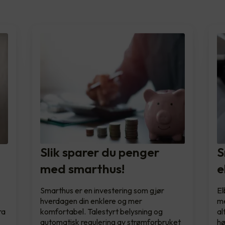
e
Slik sparer du penger
S
med smarthus!
e
Smarthus er en investering som gjør
El
hverdagen din enklere og mer
me
ra
komfortabel. Talestyrt belysning og
al
automatisk regulering av strømforbruket
h