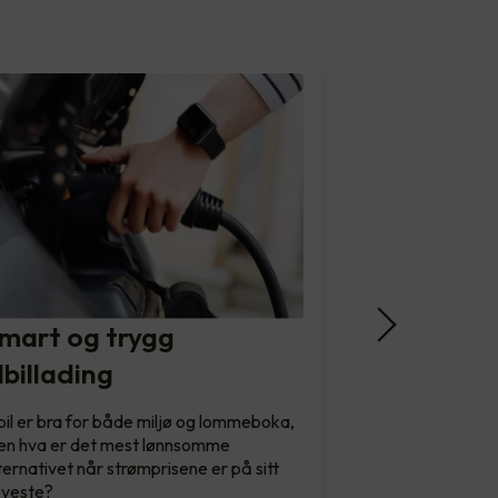
mart og trygg
lbillading
bil er bra for både miljø og lommeboka,
n hva er det mest lønnsomme
ternativet når strømprisene er på sitt
øyeste?