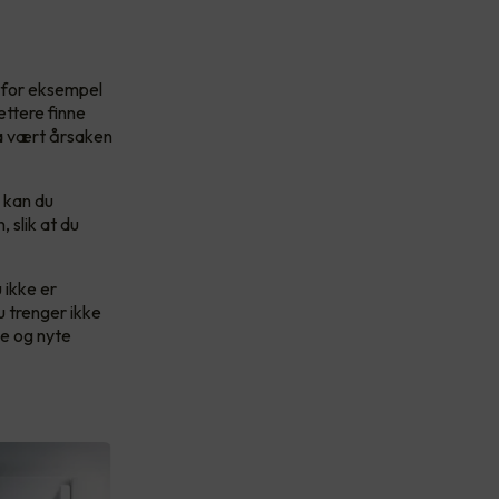
u for eksempel
ettere finne
ha vært årsaken
 kan du
 slik at du
 ikke er
u trenger ikke
ke og nyte