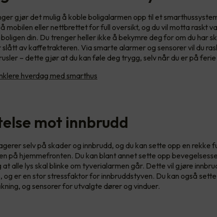
ger gjør det mulig å koble boligalarmen opp til et smarthussyste
 mobilen eller nettbrettet for full oversikt, og du vil motta raskt 
i boligen din. Du trenger heller ikke å bekymre deg for om du har s
 slått av kaffetrakteren. Via smarte alarmer og sensorer vil du ra
usler – dette gjør at du kan føle deg trygg, selv når du er på ferie 
nklere hverdag med smarthus
telse mot innbrudd
gerer selv på skader og innbrudd, og du kan sette opp en rekke 
en på hjemmefronten. Du kan blant annet sette opp bevegelsesse
g at alle lys skal blinke om tyverialarmen går. Dette vil gjøre innbr
, og er en stor stressfaktor for innbruddstyven. Du kan også sett
ing, og sensorer for utvalgte dører og vinduer.