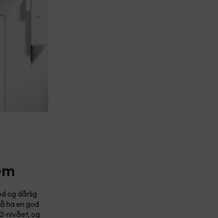
tem
od og dårlig
 å ha en god
2-nivået, og