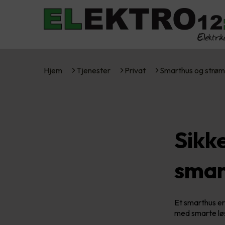
Hjem
Tjenester
Privat
Smarthus og strøm
Sikk
smar
Et smarthus er 
med smarte lø