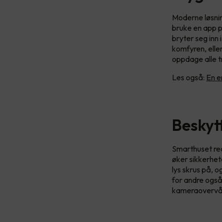
Moderne løsnin
bruke en app på
bryter seg inn 
komfyren, eller
oppdage alle tr
Les også:
En e
Beskyt
Smarthuset rea
øker sikkerhet
lys skrus på, o
for andre også
kameraovervåkn