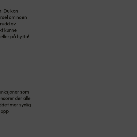
m. Du kan
varsel om noen
krudd av
skt kunne
eller på hytta!
funksjoner som
nsorer der alle
uddet mer synlig
e opp