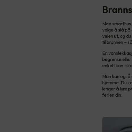
Branns
Med smarthus-l
velge å slå på 
veien ut, og d
til brannen – s
En vannlekkasj
begrense eller 
enkelt kan tilk
Man kan også s
hjemme. Du kan 
lenger å lure 
ferien din.