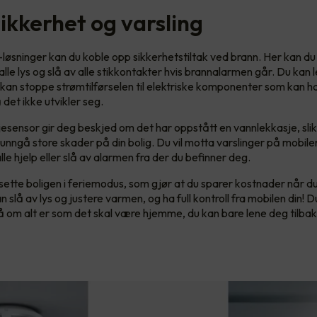
ikkerhet og varsling
øsninger kan du koble opp sikkerhetstiltak ved brann. Her kan d
alle lys og slå av alle stikkontakter hvis brannalarmen går. Du kan l
u kan stoppe strømtilførselen til elektriske komponenter som kan 
å det ikke utvikler seg.
esensor gir deg beskjed om det har oppstått en vannlekkasje, slik
unngå store skader på din bolig. Du vil motta varslinger på mobilen,
alle hjelp eller slå av alarmen fra der du befinner deg.
ette boligen i feriemodus, som gjør at du sparer kostnader når du
slå av lys og justere varmen, og ha full kontroll fra mobilen din! D
på om alt er som det skal være hjemme, du kan bare lene deg tilba