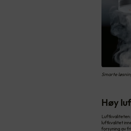
Smarte løsnin
Høy lu
Luftkvaliteten 
luftkvalitet i
forsyning av f