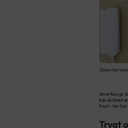
Sikkerhet me
Smarthus gir d
kan du blant a
frost – her har
Trygt 