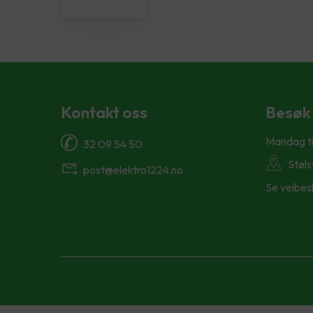
Kontakt oss
Besøk
Mandag ti
32 09 54 50
Støl
post@elektro1224.no
Se veibes