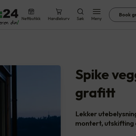
Book g
Nettbutikk
Handlekurv
Søk
Meny
Spike ve
grafitt
Lekker utebelysnin
montert, utskifting