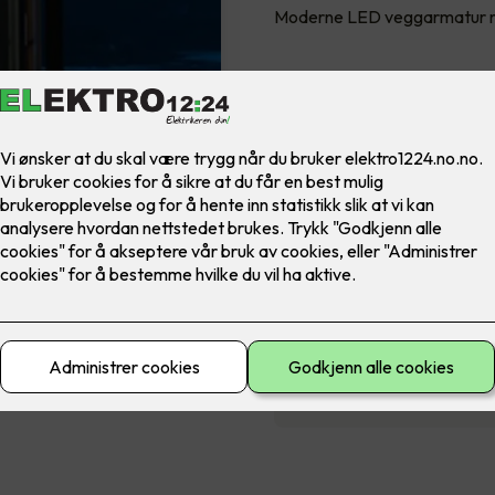
Moderne LED veggarmatur me
3,890
,-
Antall
-
Tekniske spesifika
Pris- og monterin
Salgs- og levering