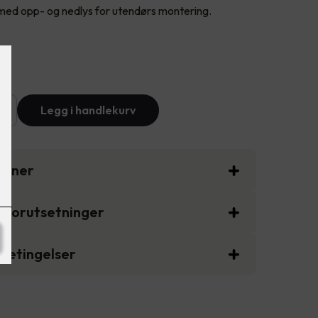
d opp- og nedlys for utendørs montering.
+
Legg i handlekurv
sjoner
gsforutsetninger
sbetingelser