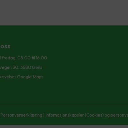
 oss
l fredag, 08.00 til 16.00
svegen 30, 3580 Geilo
krivelse i Google Maps
Personvernerklæring
|
Infomasjonskapsler (Cookies) og personv