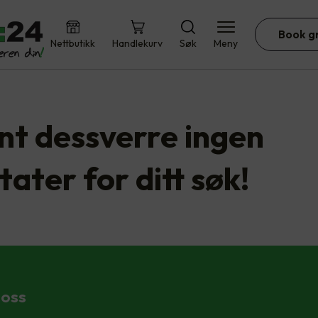
Book g
Nettbutikk
Handlekurv
Søk
Meny
ant dessverre ingen
tater for ditt søk!
 oss