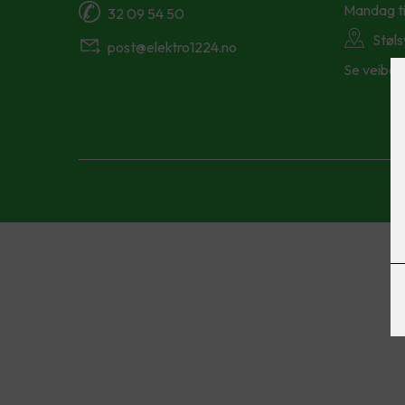
Mandag ti
32 09 54 50
Støl
post@elektro1224.no
Se veibes