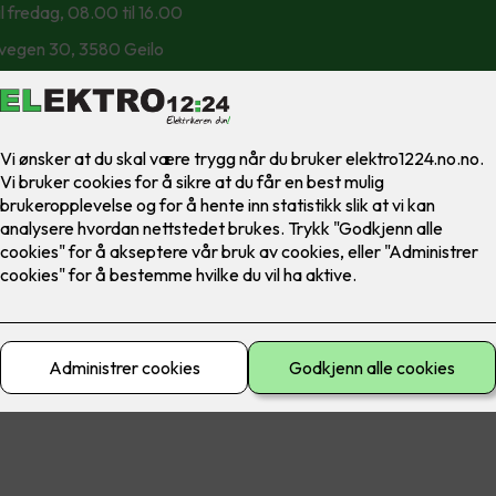
l fredag, 08.00 til 16.00
svegen 30, 3580 Geilo
krivelse i Google Maps
Personvernerklæring
|
Infomasjonskapsler (Cookies) og personv