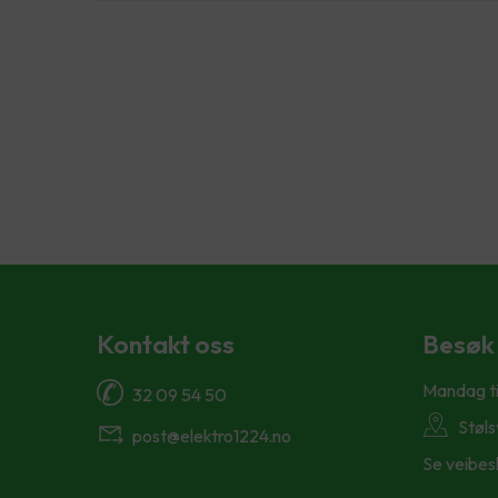
Kontakt oss
Besøk
Mandag ti
32 09 54 50
Støl
post@elektro1224.no
Se veibes