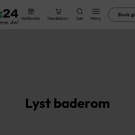
Book g
Nettbutikk
Handlekurv
Søk
Meny
Lyst baderom