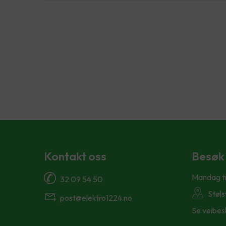
Kontakt oss
Besøk
Mandag ti
32 09 54 50
Støl
post@elektro1224.no
Se veibes