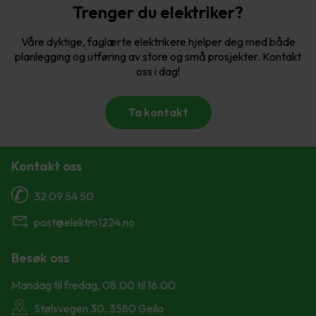
Trenger du elektriker?
Våre dyktige, faglærte elektrikere hjelper deg med både
planlegging og utføring av store og små prosjekter. Kontakt
oss i dag!
Ta kontakt
Kontakt oss
32 09 54 50
post@elektro1224.no
Besøk oss
Mandag til fredag, 08.00 til 16.00
Stølsvegen 30, 3580 Geilo