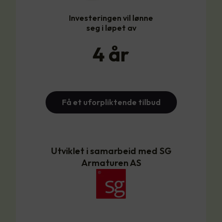
Investeringen vil lønne
seg i løpet av
4
år
Få et uforpliktende tilbud
Utviklet i samarbeid med SG
Armaturen AS