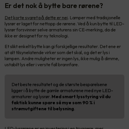
Er det nok å bytte bare rørene?
Det korte svaret på dette er nei
. Lamper med tradisjonelle
lysrør er laget for nettopp de rørene. Ved å kun bytte til LED-
lysrør forsvinner selve armaturens sin CE-merking, da de
ikke er designet for ny teknologi.
Et slikt enkelt bytte kan gi forskjellige resultater. Det ene er
at alt tilsynelatende virker som det skal, og det er lys i
lampen. Andre muligheter er ingen lys, ikke mulig å dimme,
ustabilt lys eller i verste fall brannfare.
Det beste resultatet og de største besparelsene
ligger i å bytte de gamle armaturene med nye LED-
armaturer og lysrør.
Med smart lysstyring vil du
faktisk kunne spare så mye som 90 % i
strømutgiftene til belysning
.
LED-lysrørene er en investering i en tryggere, mer