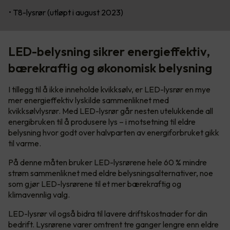
• T8-lysrør (utløpt i august 2023)
LED-belysning sikrer energieffektiv,
bærekraftig og økonomisk belysning
I tillegg til å ikke inneholde kvikksølv, er LED-lysrør en mye
mer energieffektiv lyskilde sammenliknet med
kvikksølvlysrør. Med LED-lysrør går nesten utelukkende all
energibruken til å produsere lys – i motsetning til eldre
belysning hvor godt over halvparten av energiforbruket gikk
til varme.
På denne måten bruker LED-lysrørene hele 60 % mindre
strøm sammenliknet med eldre belysningsalternativer, noe
som gjør LED-lysrørene til et mer bærekraftig og
klimavennlig valg.
LED-lysrør vil også bidra til lavere driftskostnader for din
bedrift. Lysrørene varer omtrent tre ganger lengre enn eldre