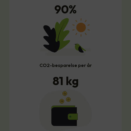
90
%
CO2-besparelse per år
81
kg