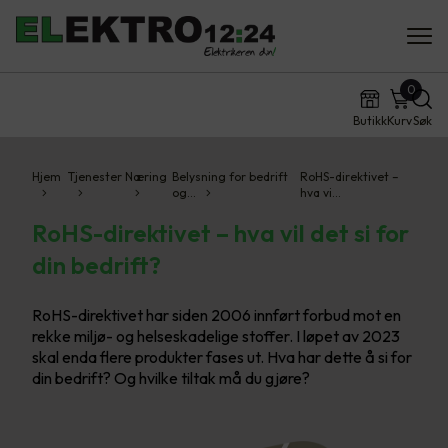
0
Butikk
Kurv
Søk
Hjem
Tjenester
Næring
Belysning for bedrift
RoHS-direktivet –
og…
hva vi…
RoHS-direktivet – hva vil det si for
din bedrift?
RoHS-direktivet har siden 2006 innført forbud mot en
rekke miljø- og helseskadelige stoffer. I løpet av 2023
skal enda flere produkter fases ut. Hva har dette å si for
din bedrift? Og hvilke tiltak må du gjøre?