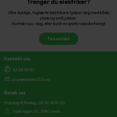
Trenger du elektriker?
Våre dyktige, faglærte elektrikere hjelper deg med både
store og små jobber.
Kontakt oss i dag, eller book en gratis videobefaring!
Ta kontakt
Kontakt oss
32 09 54 50
post@elektro1224.no
Besøk oss
Mandag til fredag, 08.00 til 16.00
Stølsvegen 30, 3580 Geilo