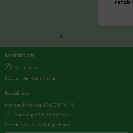
rehab 
Kontakt oss
32 09 54 50
post@elektro1224.no
Besøk oss
Mandag til fredag, 08.00 til 16.00
Stølsvegen 30, 3580 Geilo
Se veibeskrivelse i Google Maps