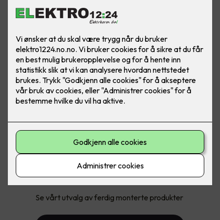
Med ferdig montert får du:
Pakkepris på produkt og montering
Jobben gjort, trygt og enkelt for deg
Se vårt utvalg av ferdig monterte produkter