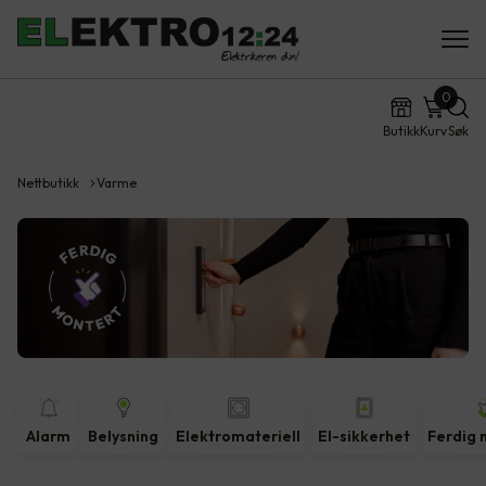
0
Butikk
Kurv
Søk
Nettbutikk
Varme
Alarm
Belysning
Elektromateriell
El-sikkerhet
Ferdig 