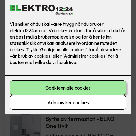
Vis flere
filtre
Varmefolie med
isolasjonsplate - Ferdig
montert pr kvm
Varmefolie 100cm som
parkettunderlag, 70m rull - fra Heatit
Controls. Pris ferdig montert per kvm.
980
,-
Bytte av termostat - ELKO
One Hvit
Bytte av termostat, til ELKO One