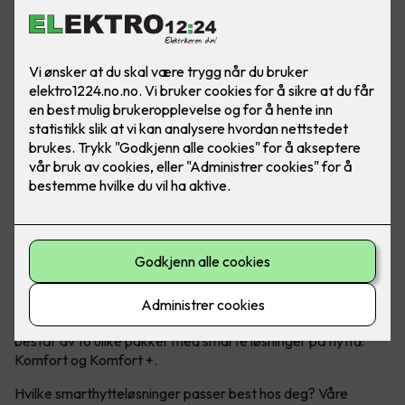
Moderne teknologi kan ta hytteopplevelsen til et nytt nivå!
Micro Matic har nå lansert Smarthytte – et konsept som
består av to ulike pakker med smarte løsninger på hytta:
Komfort og Komfort +.
Hvilke smarthytteløsninger passer best hos deg? Våre