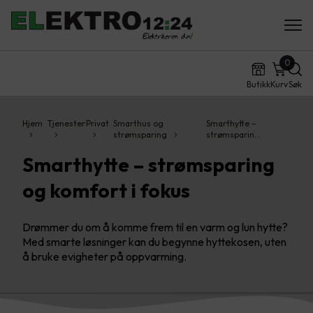
0
Butikk
Kurv
Søk
Hjem
Tjenester
Privat
Smarthus og
Smarthytte –
strømsparing
strømsparin…
Smarthytte – strømsparing
og komfort i fokus
Drømmer du om å komme frem til en varm og lun hytte?
Med smarte løsninger kan du begynne hyttekosen, uten
å bruke evigheter på oppvarming.