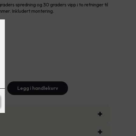
aders spredning og 30 graders vipp i to retninger til
mmer. Inkludert montering.
+
Legg i handlekurv