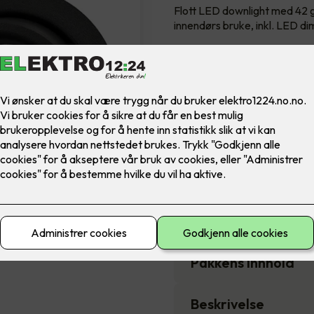
Flott LED downlight med 42 gr
innendørs bruke, inkl. LED di
Farge
6,900
,-
Antall
-
Pakkens innhold
Beskrivelse