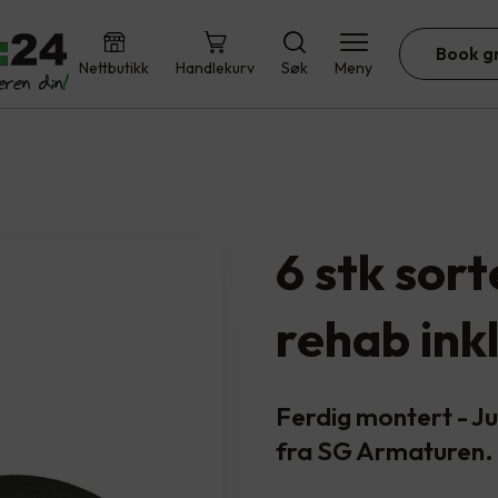
Book g
Nettbutikk
Handlekurv
Søk
Meny
6 stk sor
rehab ink
Ferdig montert - 
fra SG Armaturen.