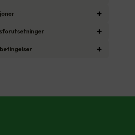
sjoner
gsforutsetninger
sbetingelser