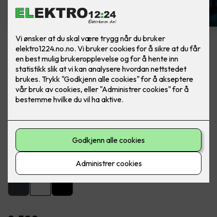
Artes veggarmatur hvit
Lekker utebelysning fra SG Armaturen. Ferdig
montert, utskifting av lampe.
Artes er en lekker og dekorativ armatur for utendørs eller
innendørs montering på vegg.
Farge