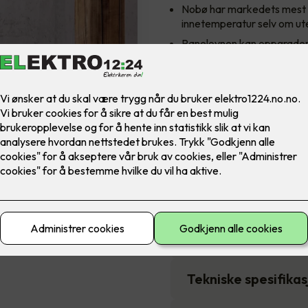
Nobø har markedets mest n
innetemperatur selv om ute
Panelovnen kan oppgradere
3,790
,-
Antall
-
Pakkens innhold
Beskrivelse
Tekniske spesifika