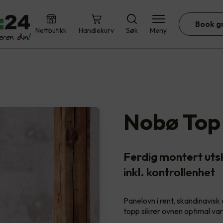
Book g
Nettbutikk
Handlekurv
Søk
Meny
Nobø Top
Ferdig montert uts
inkl. kontrollenhet
Panelovn i rent, skandinavisk 
topp sikrer ovnen optimal va