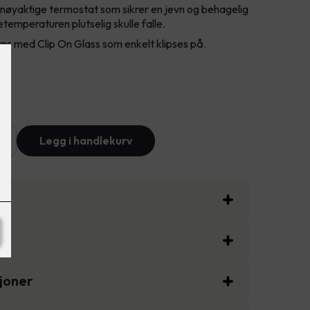
øyaktige termostat som sikrer en jevn og behagelig
temperaturen plutselig skulle falle.
s med Clip On Glass som enkelt klipses på.
+
Legg i handlekurv
sjoner