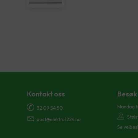
Kontakt oss
Besøk
Mandag ti
32 09 54 50
Støl
post@elektro1224.no
Se veibes