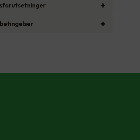
gsforutsetninger
sbetingelser