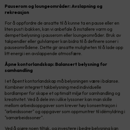
Pauserom og loungeområder: Avslapning og
rekreasjon
For å oppfordre de ansatte til å kunne ta en pause eller en
liten pust i bakken, kan vi anbefale å installere varm og
dempet belysning i pauserom eller loungeområder. Bruk av
takpendler eller gulvlamper kan bidra til å definere soner i
pauseområdene. Dette gir ansatte muligheten til å lade opp
litt energi i en avslappende atmosfære.
Åpne kontorlandskap: Balansert belysning for
samhandling
I et åpent kontorlandskap må belysningen være i balanse.
Kombiner integrert takbelysning med individuelle
bordlamper for skape et optimalt miljø for samhandling og
kreativitet. Ved å dele inn i ulike lyssoner kan man skille
mellom arbeidsoppgaver som krever høy konsentrasjon i
"arbeidssoner" og oppgaver som oppmuntrer til idémyldring i
"samarbeidssoner".
Ved å gjøre noen tiltak, og investere i bedre belysning kan