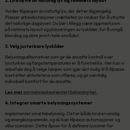
2. Dra nytte av naturlig lys og rommets layout
Vurder tilgangen av naturlig lys, der det er tilgjengelig.
Plasser arbeidsstasjoner i nærheten av vinduer for å utnytte
det naturlige dagslyset. Du bør i tillegg være oppmerksom
på rommets layout og plasseringen av lyskilder, for å unngå
blending og sikre jevnt i hele området.
3. Velg justerbare lyskilder
Belysningsalternativer som gir de ansatte kontroll over
lysstyrken og fargetemperaturen er å foretrekke. Her kan vi
anbefale deg å velge lamper som gjør det mulig til å tilpasse
lyset etter aktivitetene som utføres, og gir samtidig
individuell komfort for de ansatte.
Les mer
om menneskeorientert belysning her.
4. Integrer smarte belysningssystemer
Implementer smartebelysning. Det er både brukervennlig
og energibesparende, og du kan tilpasse automasjoner og
ulike scenarier. Dette åpner for å definere lyssoner for