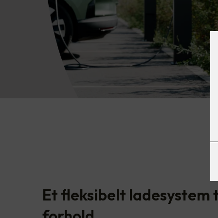
Et fleksibelt ladesystem t
forhold