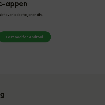
ec-appen
sikt over ladestasjonen din.
Last ned for Android
ng