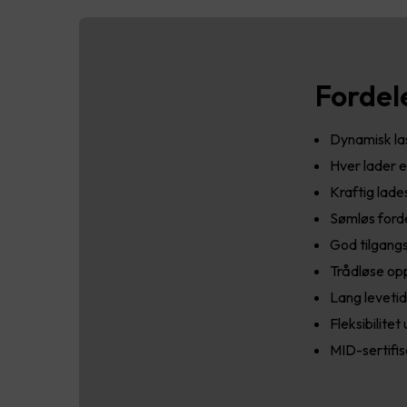
Fordel
Dynamisk la
Hver lader e
Kraftig lade
Sømløs forde
God tilgangs
Trådløse opp
Lang leveti
Fleksibilite
MID-sertifis