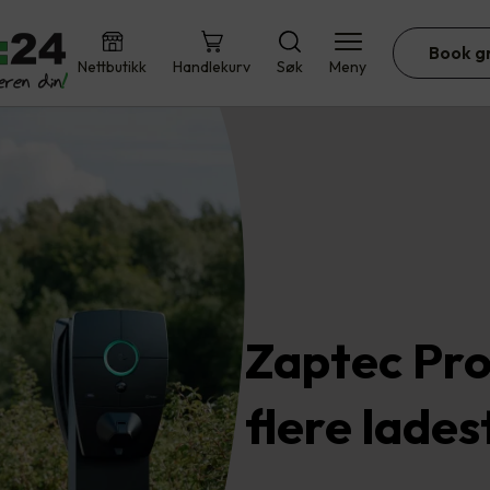
Book g
Nettbutikk
Handlekurv
Søk
Meny
tec Pro - når du tren…
Zaptec Pro
flere lade