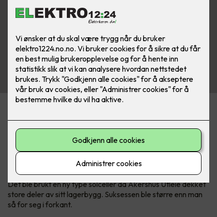
Næringsbygg med store flater egner
seg godt til solceller
- det viser pilotprosjektet hos Akershus
Utleie.
Det ble brukt en ny type solceller da Akershus Utleie dekket
store deler av sitt lagerbygg. Suksessen ble større enn man
så for seg i forkant.