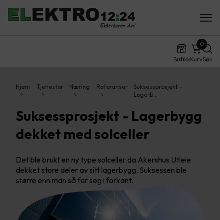
0
Butikk
Kurv
Søk
Hjem
Tjenester
Næring
Referanser
Suksessprosjekt -
Lagerb…
Suksessprosjekt - Lagerbygg
dekket med solceller
Det ble brukt en ny type solceller da Akershus Utleie
dekket store deler av sitt lagerbygg. Suksessen ble
større enn man så for seg i forkant.