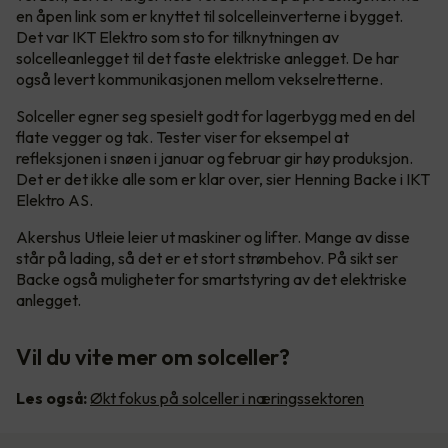
en åpen link som er knyttet til solcelleinverterne i bygget.
Det var IKT Elektro som sto for tilknytningen av
solcelleanlegget til det faste elektriske anlegget. De har
også levert kommunikasjonen mellom vekselretterne.
Solceller egner seg spesielt godt for lagerbygg med en del
flate vegger og tak. Tester viser for eksempel at
refleksjonen i snøen i januar og februar gir høy produksjon.
Det er det ikke alle som er klar over, sier Henning Backe i IKT
Elektro AS.
Akershus Utleie leier ut maskiner og lifter. Mange av disse
står på lading, så det er et stort strømbehov. På sikt ser
Backe også muligheter for smartstyring av det elektriske
anlegget.
Vil du vite mer om solceller?
Les også:
Økt fokus på solceller i næringssektoren