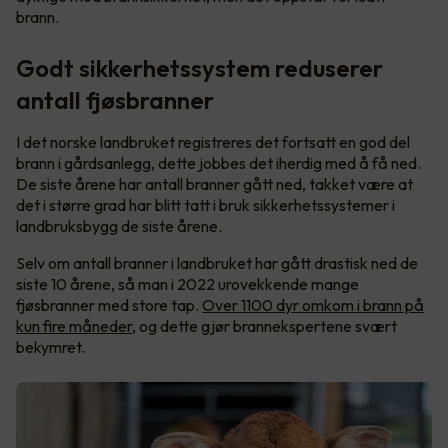
brann.
Godt sikkerhetssystem reduserer
antall fjøsbranner
I det norske landbruket registreres det fortsatt en god del
brann i gårdsanlegg, dette jobbes det iherdig med å få ned.
De siste årene har antall branner gått ned, takket være at
det i større grad har blitt tatt i bruk sikkerhetssystemer i
landbruksbygg de siste årene.
Selv om antall branner i landbruket har gått drastisk ned de
siste 10 årene, så man i 2022 urovekkende mange
fjøsbranner med store tap.
Over 1100 dyr omkom i brann på
kun fire måneder
, og dette gjør brannekspertene svært
bekymret.