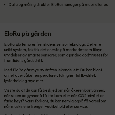
Data og måling direkte i EloRa manager på mobil eller pc
EloRa på gården
EloRa EloTemp er fremtidens sensorteknologi. Det er et
unikt system, faktisk det eneste på markedet som tilbyr
utvidelser av smarte sensorer, som gjør deg godt rustet for
fremtidens gårdsdrift.
Med EloRa går mye av driften lekende lett. Du kan blant
annet overvåke temperaturer, fuktighet, luftkvalitet,
lysforhold og mye mer.
Visste du at du kan få beskjed om når åkeren bør vannes,
når siloen begynner å få lite korn eller når CO2-nivået er
farlig høyt? Vær i forkant, du kan nemlig også få varsel om
når maskinene trenger vedlikehold eller service.