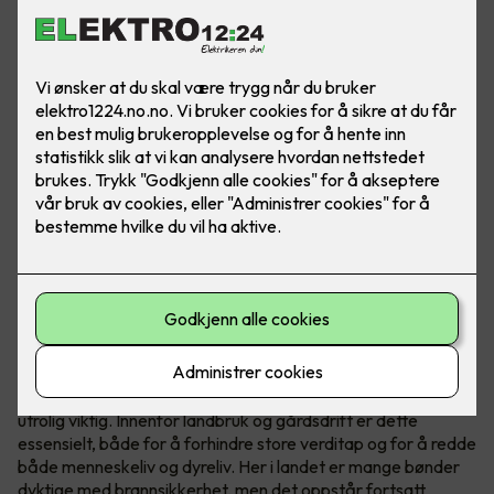
Ved å installere temperatursensorer i sikringsskapene får
du ekstra brannvakt på gården eller gartneriet ditt.
Brannsikkerhet redder liv
Uansett hvilken bransje du jobber i er brannsikkerheten
utrolig viktig. Innenfor landbruk og gårdsdrift er dette
essensielt, både for å forhindre store verditap og for å redde
både menneskeliv og dyreliv. Her i landet er mange bønder
dyktige med brannsikkerhet, men det oppstår fortsatt