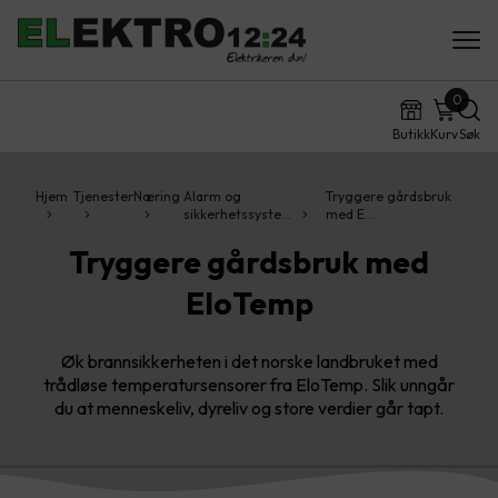
0
Butikk
Kurv
Søk
Hjem
Tjenester
Næring
Alarm og
Tryggere gårdsbruk
sikkerhetssyste…
med E…
Tryggere gårdsbruk med
EloTemp
Øk brannsikkerheten i det norske landbruket med
trådløse temperatursensorer fra EloTemp. Slik unngår
du at menneskeliv, dyreliv og store verdier går tapt.