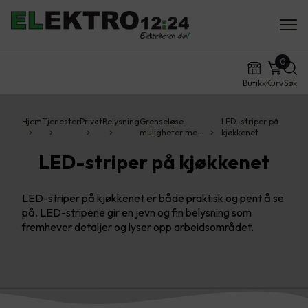
0
Butikk
Kurv
Søk
Hjem
Tjenester
Privat
Belysning
Grenseløse
LED-striper på
muligheter me…
kjøkkenet
LED-striper på kjøkkenet
LED-striper på kjøkkenet er både praktisk og pent å se
på. LED-stripene gir en jevn og fin belysning som
fremhever detaljer og lyser opp arbeidsområdet.