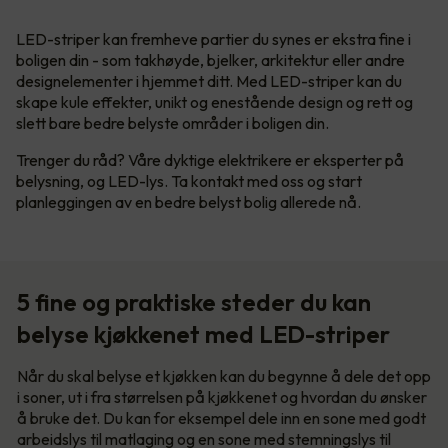
LED-striper kan fremheve partier du synes er ekstra fine i
boligen din - som takhøyde, bjelker, arkitektur eller andre
designelementer i hjemmet ditt. Med LED-striper kan du
skape kule effekter, unikt og enestående design og rett og
slett bare bedre belyste områder i boligen din.
Trenger du råd? Våre dyktige elektrikere er eksperter på
belysning, og LED-lys. Ta kontakt med oss og start
planleggingen av en bedre belyst bolig allerede nå.
5 fine og praktiske steder du kan
belyse kjøkkenet med LED-striper
Når du skal belyse et kjøkken kan du begynne å dele det opp
i soner, ut i fra størrelsen på kjøkkenet og hvordan du ønsker
å bruke det. Du kan for eksempel dele inn en sone med godt
arbeidslys til matlaging og en sone med stemningslys til