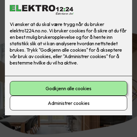
Fremhev design, arkitektur eller de
beste trekkene i boligen din