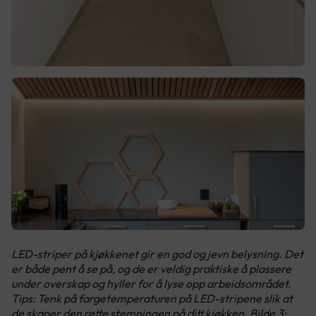
LED-striper på kjøkkenet gir en god og jevn belysning. Det
er både pent å se på, og de er veldig praktiske å plassere
under overskap og hyller for å lyse opp arbeidsområdet.
Tips: Tenk på fargetemperaturen på LED-stripene slik at
de skaper den rette stemningen på ditt kjøkken. Bilde 3: