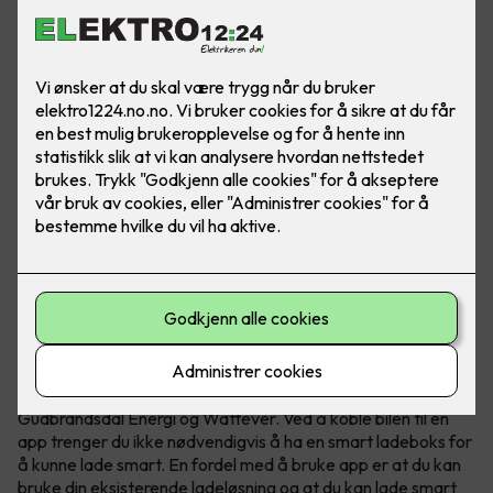
Hvis du lader elbilen når strømmen er billigst kan du spare
mye penger. Om elbilen din støtter det kan du lade smart
ved kun å bruke en app.
Smart elbillading - hele døgnet
I dag finnes det mange ladeløsninger som Tibber,
Gudbrandsdal Energi og Wattever. Ved å koble bilen til en
app trenger du ikke nødvendigvis å ha en smart ladeboks for
å kunne lade smart. En fordel med å bruke app er at du kan
bruke din eksisterende ladeløsning og at du kan lade smart