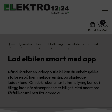
0
Butikk
Kurv
Søk
Hjem
Tjenester
Privat
Elbillading
Lad elbilen smart med
ap…
Lad elbilen smart med app
Når du bruker en ladeapp til elbil kan du enkelt sjekke
statusen på hjemmeladeren din, og planlegge
ladeøktene. Om du bruker smart strømstyring kan du i
tillegg lade når strømprisene er billigst. Med andre ord –
få full kontroll rett fra lomma di.