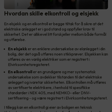
Hvordan skille elkontroll og elsjekk
En elsjekk og en elkontroll er begge tiltak for å sikre at det
elektriske anlegget er i god stand og oppfyller krav til
sikkerhet. Det er allikevel litt forskjeller mellom både formål
og utførelse.
En
elsjekk
er en enklere undersøkelse av elanlegget i din
bolig, der det også utføres noen stikkprøver. Elsjekken kan
utføres av en vanlig elektriker som er registrert i
Elvirksomhetsregisteret.
En
elkontroll
er en grundigere og mer systematisk
undersøkelse som avdekker tilstanden til det elektriske
anlegget og ivaretar sikkerheten. Elkontrollen må utføres
av sertifiserte elektrikere, i henhold til spesifikke
standarder i NEK 405, med NEMKO- eller DNV-
sertifisering - og være registrert i Elvirksomhetsregisteret.
I tillegg kan en elkontroll gi eier av boligen en teknisk