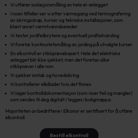
Vi utfører isolasjonsmåling av hele el-anlegget
I noen tilfeller ser vi etter varmegang ved termografering
av sikringsskap, kurser og tekniske installasjoner, som
blant annet varmtvannsbereder
Vi tester jordfeilbrytere og eventuell jordfeilvarsling
Vi foretar kontinuitetsmåling av jording på utvalgte kurser
En elkontroll er stikkprøvebasert. Hele det elektriske
anlegget blir ikke sjekket, men det foretas ulike
stikkprøver i alle rom
Vi sjekker inntak og hovedsikring
Vi kontrollerer elbillader hvis det finnes
Vi lager kontrolldokumentasjon (som viser feil og mangler)
som sendes til deg digitalt / legges i boligmappa.
Majoriteten av bedriftene i Elkonor er sertifisert for å utføre
elkontroll.
Bestill elkontroll