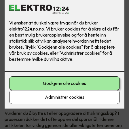
Få full kontroll over ditt sikringsskap
Vurderer du å bytte ut eller oppgradere ditt sikringsskap? I
prosessen dukker det ofte opp en del spørsmål. I denne
artikkelen tar vi deg gjennom de aller viktigste temaene om