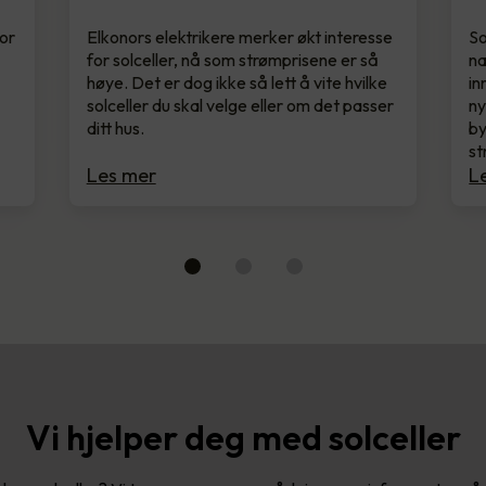
for
Elkonors elektrikere merker økt interesse
So
for solceller, nå som strømprisene er så
næ
høye. Det er dog ikke så lett å vite hvilke
in
solceller du skal velge eller om det passer
ny
ditt hus.
by
st
Les mer
L
Vi hjelper deg med solceller