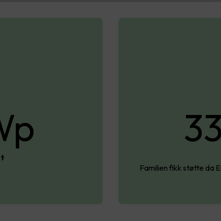
Wp
33
et
Familien fikk støtte da 