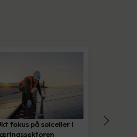
kt fokus på solceller i
æringssektoren