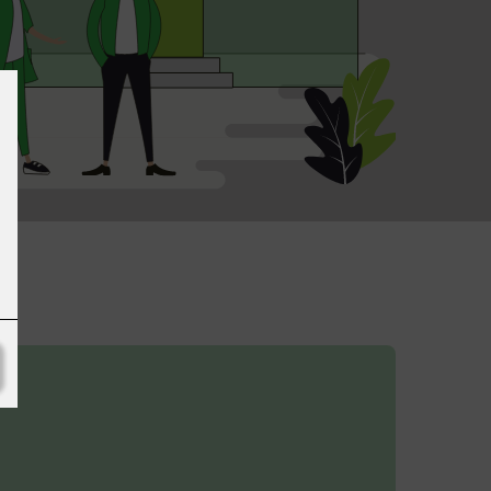
Forventet årlig
produksjon: