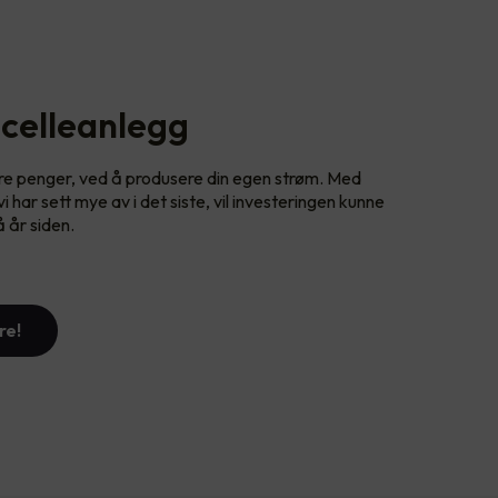
celleanlegg
are penger, ved å produsere din egen strøm. Med
 har sett mye av i det siste, vil investeringen kunne
å år siden.
re!