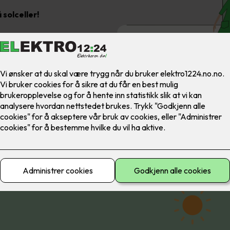
solceller!
 lite næringslokale