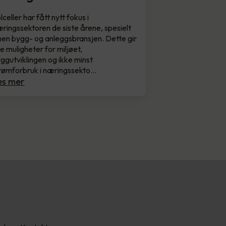
lceller har fått nytt fokus i
ringssektoren de siste årene, spesielt
nen bygg- og anleggsbransjen. Dette gir
e muligheter for miljøet,
ggutviklingen og ikke minst
rømforbruk i næringssekto…
es mer