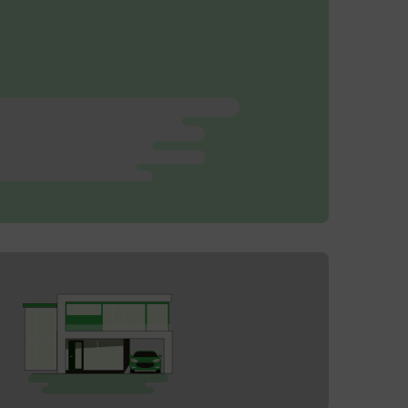
12 000
kWh