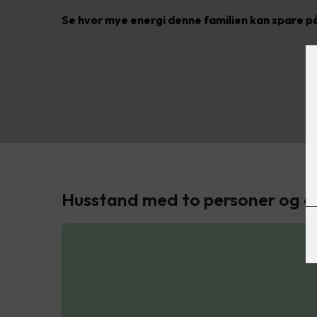
Se hvor mye energi denne familien kan spare på 
Husstand med to personer og et