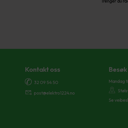
Trenger du rå
Kontakt oss
Besøk
Mandag ti
32 09 54 50
Støl
post@elektro1224.no
Se veibes