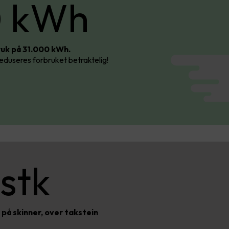
0 kWh
Årlig forbruk:
31 000
kWh
bruk på 31.000 kWh.
duseres forbruket betraktelig!
 stk
på skinner, over takstein