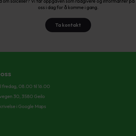
d om solceller? Vi tar oppgaven som rådgivere og informanter på 
oss i dag for å komme i gang.
Ta kontakt
 oss
l fredag, 08.00 til 16.00
svegen 30, 3580 Geilo
krivelse i Google Maps