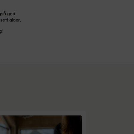
også god
sett alder.
g!