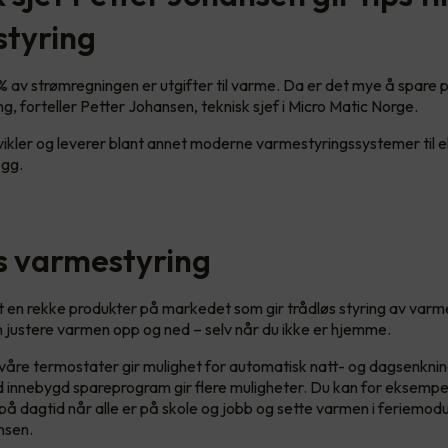
tyring
 av strømregningen er utgifter til varme. Da er det mye å spare p
g, forteller Petter Johansen, teknisk sjef i Micro Matic Norge.
vikler og leverer blant annet moderne varmestyringssystemer til 
egg.
s varmestyring
et en rekke produkter på markedet som gir trådløs styring av varme
n justere varmen opp og ned – selv når du ikke er hjemme.
 våre termostater gir mulighet for automatisk natt- og dagsenknin
innebygd spareprogram gir flere muligheter. Du kan for eksempe
å dagtid når alle er på skole og jobb og sette varmen i feriemodu
nsen.