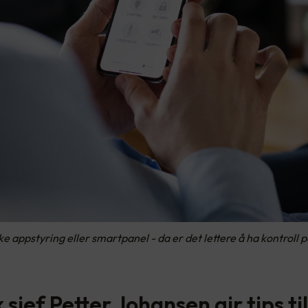
ke appstyring eller smartpanel - da er det lettere å ha kontroll 
 sjef Petter Johansen gir tips til