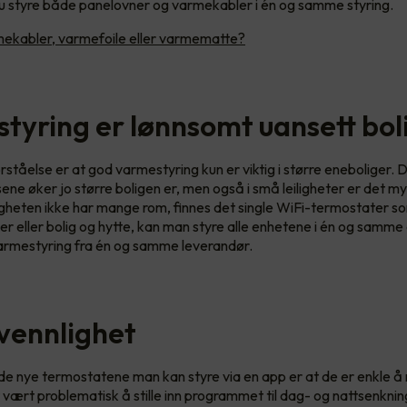
u styre både panelovner og varmekabler i én og samme styring.
ekabler, varmefoile eller varmematte?
tyring er lønnsomt uansett bol
orståelse er at god varmestyring kun er viktig i større eneboliger
sene øker jo større boligen er, men også i små leiligheter er det m
iligheten ikke har mange rom, finnes det single WiFi-termostater s
ger eller bolig og hytte, kan man styre alle enhetene i én og samme
armestyring fra én og samme leverandør.
vennlighet
e nye termostatene man kan styre via en app er at de er enkle å 
vært problematisk å stille inn programmet til dag- og nattsenkni