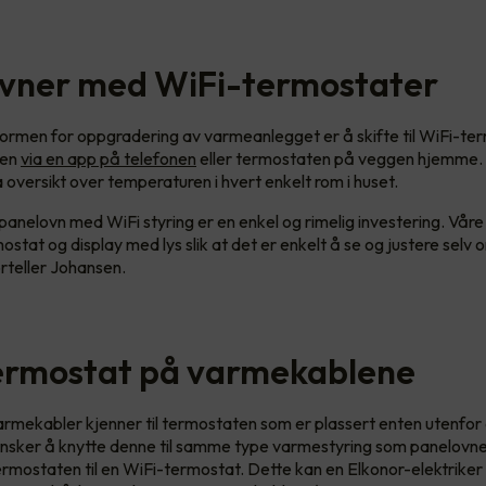
vner med WiFi-termostater
ormen for oppgradering av varmeanlegget er å skifte til WiFi-te
men
via en app på telefonen
eller termostaten på veggen hjemme. I
ha oversikt over temperaturen i hvert enkelt rom i huset.
anelovn med WiFi styring er en enkel og rimelig investering. Vår
mostat og display med lys slik at det er enkelt å se og justere selv
orteller Johansen.
termostat på varmekablene
armekabler kjenner til termostaten som er plassert enten utenfor e
sker å knytte denne til samme type varmestyring som panelovn
termostaten til en WiFi-termostat. Dette kan en Elkonor-elektriker