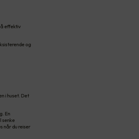
å effektiv
eksisterende og
n i huset. Det
g. En
l senke
s når du reiser