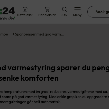
Book g
Nettbutikk
Handlekurv
Søk
Meny
umpe
Spar penger med god varm…
d varmestyring sparer du pen
 senke komforten
nnetemperaturen med én grad, reduseres varmeutgiftene med ca. 
å spare på god varmestyring. Med enkle grep kan du oppgradere 
varmereguleringen går helt automatisk.