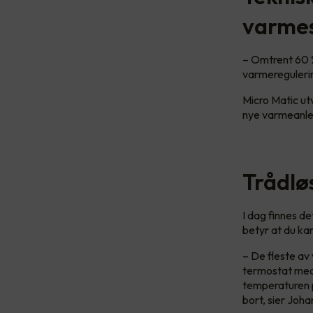
varmes
– Omtrent 60 %
varmeregulerin
Micro Matic ut
nye varmeanl
Trådlø
I dag finnes d
betyr at du ka
– De fleste av
termostat med 
temperaturen p
bort, sier Joha