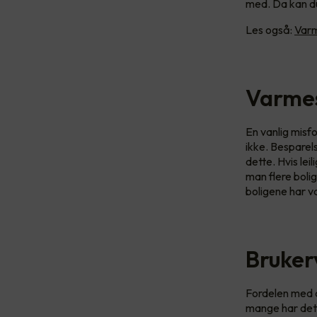
med. Da kan d
Les også:
Varm
Varmes
En vanlig misf
ikke. Besparel
dette. Hvis le
man flere boli
boligene har v
Bruker
Fordelen med d
mange har det 