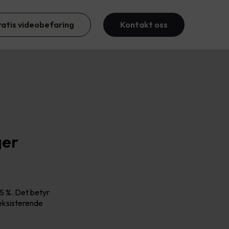
ratis videobefaring
Kontakt oss
ger
5 %. Det betyr
eksisterende