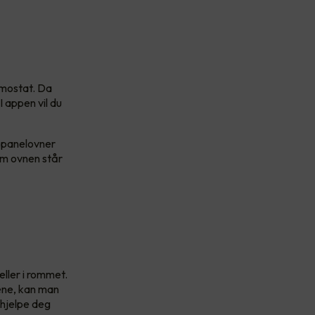
rmostat. Da
 appen vil du
e panelovner
 om ovnen står
ller i rommet.
ene, kan man
 hjelpe deg