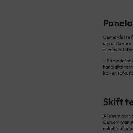
Panelo
Den enkleste f
styrer du var
til enhver tid 
– En moderne p
har digital ter
bak en sofa, f
Skift 
Alle som har v
Dersom man øn
enkelt skifte 