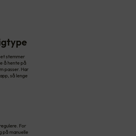
igtype
. Det stemmer
ye å hente på
om passer. Har
 app, så lenge
regulere. For
ng på manuelle