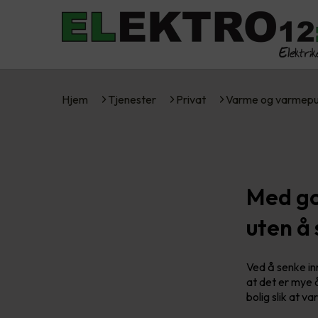
Hjem
Tjenester
Privat
Varme og varmep
Med go
uten å
Ved å senke i
at det er mye 
bolig slik at 