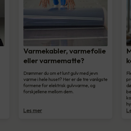
t
Varmekabler, varmefolie
M
eller varmematte?
k
Drømmer du om et lunt gulv med jevn
Fl
varme i hele huset? Her er de tre vanligste
pr
formene for elektrisk gulvvarme, og
dø
forskjellene mellom dem.
be
ko
hy
Les mer
L