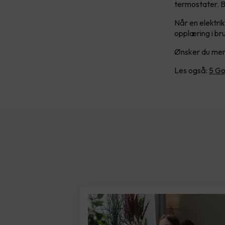
termostater. B
Når en elektri
opplæring i br
Ønsker du mer
Les også:
5 Go