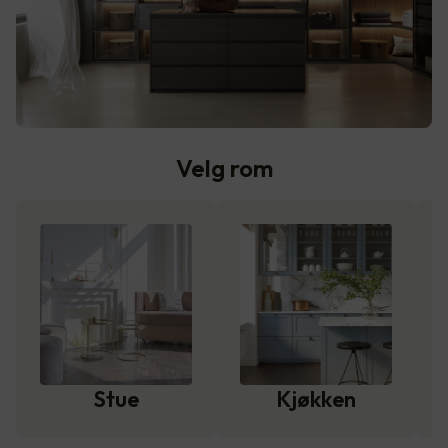
Velg rom
Stue
Kjøkken