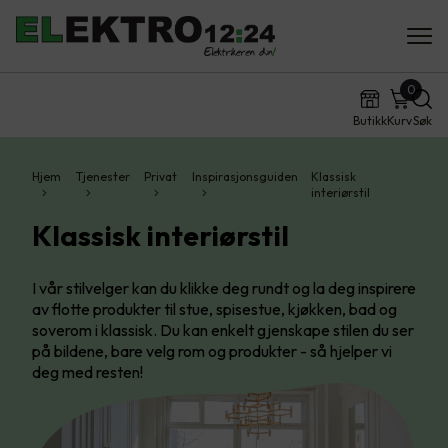
0
Butikk
Kurv
Søk
Hjem
Tjenester
Privat
Inspirasjonsguiden
Klassisk
interiørstil
Klassisk interiørstil
I vår stilvelger kan du klikke deg rundt og la deg inspirere
av flotte produkter til stue, spisestue, kjøkken, bad og
soverom i klassisk. Du kan enkelt gjenskape stilen du ser
på bildene, bare velg rom og produkter - så hjelper vi
deg med resten!