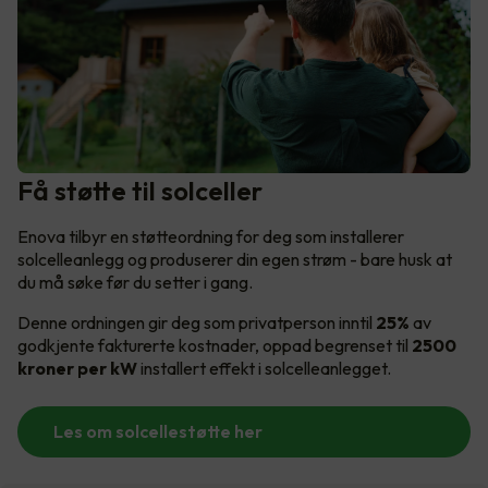
Få støtte til solceller
Enova tilbyr en støtteordning for deg som installerer
solcelleanlegg og produserer din egen strøm - bare husk at
du må søke før du setter i gang.
Denne ordningen gir deg som privatperson inntil
25%
av
godkjente fakturerte kostnader, oppad begrenset til
2500
kroner per kW
installert effekt i solcelleanlegget.
Les om solcellestøtte her