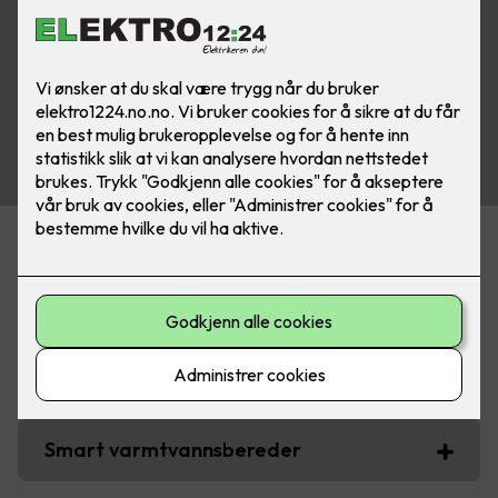
Noen boligtiltak som gir støtte fra
Enova
Smart strømstyring for bolig
Smart varmtvannsbereder