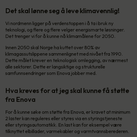
Det skal lønne seg å leve klimavennlig!
Vi nordmenn ligger på verdenstoppen i å ta i bruk ny
teknologi, og flere og flere velger energismarte løsninger.
Det trenger vi for å kunne nå klimamålene for 2050.
Innen 2050 skal Norge ha kuttet over 80% av
klimagassutslippene sammenlignet med nivået fra 1990.
Dette målet krever en teknologisk omlegging, av nærmest
alle sektorer. Dette er langsiktige og strukturelle
samfunnsendringer som Enova jobber med.
Hva kreves for at jeg skal kunne få støtte
fra Enova
For å kunne søke om støtte fra Enova, er kravet at minimum
2 laster kan reguleres eller styres via en styringstjeneste
eller styringsautomatikk. En last kan for eksempel være
tilknyttet elbillader, varmekabler og varmtvannsberederen.